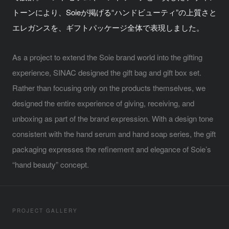
トーンにより、Soieが掲げる“ハンドビューティ”の上質さと
エレガンスを、ギフトパッケージ全体で表現しました。
As a project to extend the Soie brand world into the gifting
experience, SINAC designed the gift bag and gift box set.
Rather than focusing only on the products themselves, we
designed the entire experience of giving, receiving, and
unboxing as part of the brand expression. With a design tone
consistent with the hand serum and hand soap series, the gift
packaging expresses the refinement and elegance of Soie’s
“hand beauty” concept.
PROJECT GALLERY